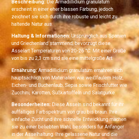
Beschreibung:
Die Armadillidium granulatum
erscheint in einer eher blassen Färbung, jedoch
zeichnet sie sich durch ihre robuste und leicht zu
haltende Natur aus.
Haltung & Informationen:
Ursprünglich aus Spanien
und Griechenland stammend, bevorzugt diese
Asselart Temperaturen von 20-26 °C. Mit einer Größe
von bis zu 2,3 cm sind sie eine mittelgroße Art.
Ernährung:
Armadillidium granulatum ernähren sich
hauptsächlich von Materialien wie weißfaulem Holz,
Eichen- und Buchenlaub, Sepia sowie Frischfutter wie
Zucchini, Karotten, Süßkartoffeln und Salatgurke.
Besonderheiten:
Diese Asseln sind bekannt für ihr
auffälliges Farbspektrum von grau bis braun. Ihre
einfache Zucht und ihre schnelle Entwicklung machen
sie zu einer beliebten Wahl, besonders für Anfänger
in der Asselhaltung. Ihre gelassene Natur und die