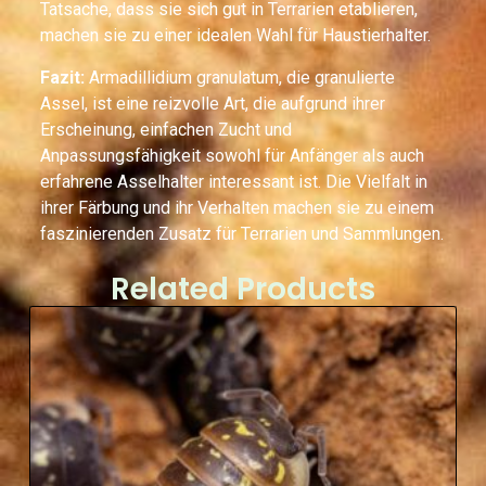
Tatsache, dass sie sich gut in Terrarien etablieren,
machen sie zu einer idealen Wahl für Haustierhalter.
Fazit:
Armadillidium granulatum, die granulierte
Assel, ist eine reizvolle Art, die aufgrund ihrer
Erscheinung, einfachen Zucht und
Anpassungsfähigkeit sowohl für Anfänger als auch
erfahrene Asselhalter interessant ist. Die Vielfalt in
ihrer Färbung und ihr Verhalten machen sie zu einem
faszinierenden Zusatz für Terrarien und Sammlungen.
Related Products