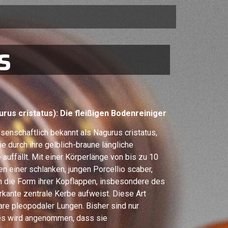
s
rus cristatus): Die fleißigen Bodenreiniger
senschaftlich bekannt als Nagurus cristatus,
ie durch ihre gelblich-braune längliche
auffällt. Mit einer Körperlänge von bis zu 10
n einer schlanken, jungen Porcellio scaber,
h die Form ihrer Kopflappen, insbesondere des
rkante zentrale Kerbe aufweist. Diese Art
re pleopodaler Lungen. Bisher sind nur
(es wird angenommen, dass sie