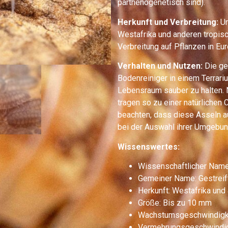
parthenogenetisch sind).
Herkunft und Verbreitung:
Ur
Westafrika und anderen tropisc
Verbreitung auf Pflanzen in Eu
Verhalten und Nutzen:
Die ge
Bodenreiniger in einem Terrari
Lebensraum sauber zu halten. 
tragen so zu einer natürlichen 
beachten, dass diese Asseln au
bei der Auswahl ihrer Umgebun
Wissenswertes:
Wissenschaftlicher Name:
Gemeiner Name: Gestrei
Herkunft: Westafrika und
Größe: Bis zu 10 mm
Wachstumsgeschwindigke
Vermehrungsgeschwindigk