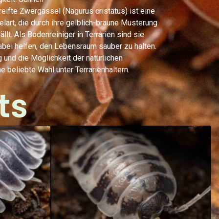
eifte Zwergassel (Nagurus cristatus) ist eine
lart, die durch ihre gelblich-braune Musterung
ällt. Als Bodenreiniger in Terrarien sind sie
abei helfen, den Lebensraum sauber zu halten.
 und die Möglichkeit der natürlichen
 beliebte Wahl unter Terrarienhaltern.
ts