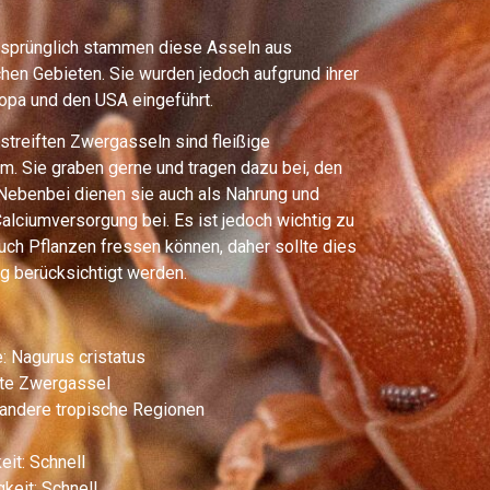
sprünglich stammen diese Asseln aus
hen Gebieten. Sie wurden jedoch aufgrund ihrer
ropa und den USA eingeführt.
streiften Zwergasseln sind fleißige
um. Sie graben gerne und tragen dazu bei, den
Nebenbei dienen sie auch als Nahrung und
Calciumversorgung bei. Es ist jedoch wichtig zu
ch Pflanzen fressen können, daher sollte dies
g berücksichtigt werden.
 Nagurus cristatus
fte Zwergassel
 andere tropische Regionen
it: Schnell
eit: Schnell