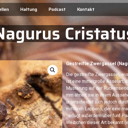
llen
Haltung
Podcast
Kontakt
Nagurus Cristatu
Gestreifte Zwergassel (Nagu
Die gestreifte Zwergassel, wis
ist eine mittelgroße Asselart, d
Musterung auf der Rückenseite 
mm ähnelt sie in ihrem Aussehe
unterscheidet sich jedoch durc
mittleren Lappens, der eine ma
verfügt außerdem über fünf Paa
Weibchen dieser Art bekannt 